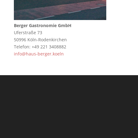
Berger Gastronomie GmbH
Uferstraße 73
50996 Köln-Rodenkirchen
Telefon: +49 221 3408882
info@haus-berger.koeln