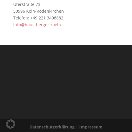
Uferstraße 73
50996 Köln-Rodenkirchen
Telefon: +49 221 3408882
info@haus-berger.koeln
Datenschutzerklärung
|
Impressum