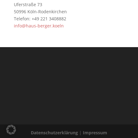
Uferstraße 73
50996 Köln-Rodenkirchen
Telefon: +49 221 3408882
info@haus-berger.koeln
Datenschutzerklärung
|
Impressum